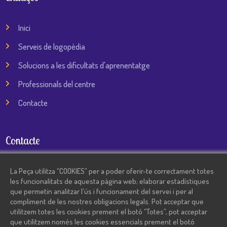
Inici
Serveis de logopèdia
Solucions a les dificultats d'aprenentatge
Professionals del centre
Contacte
Contacte
935 744 606
/
692 611 291
La Peça utilitza “COOKIES” per a poder oferir-te correctament totes
les funcionalitats de aquesta pàgina web; elaborar estadístiques
angels@lapeca.net
que permetin analitzar l'ús i funcionament del servei i per al
compliment de les nostres obligacions legals. Pot acceptar que
utilitzem totes les cookies prement el botó “Totes”, pot acceptar
Frederic Soler 12 – 08130 – Santa Perpètua de la Mogoda
que utilitzem només les cookies essencials prement el botó