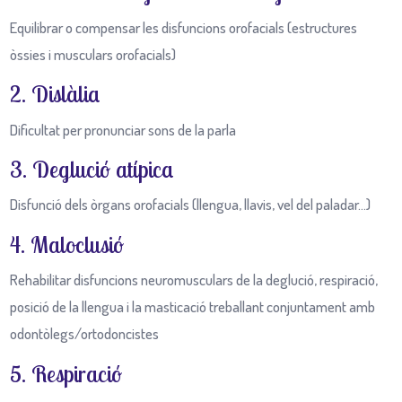
Equilibrar o compensar les disfuncions orofacials (estructures
òssies i musculars orofacials)
2. Dislàlia
Dificultat per pronunciar sons de la parla
3. Deglució atípica
Disfunció dels òrgans orofacials (llengua, llavis, vel del paladar...)
4. Maloclusió
Rehabilitar disfuncions neuromusculars de la deglució, respiració,
posició de la llengua i la masticació treballant conjuntament amb
odontòlegs/ortodoncistes
5. Respiració