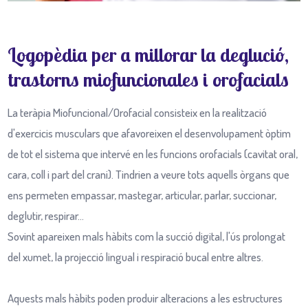
Logopèdia per a millorar la deglució,
trastorns miofuncionales i orofacials
La teràpia Miofuncional/Orofacial consisteix en la realització
d'exercicis musculars que afavoreixen el desenvolupament òptim
de tot el sistema que intervé en les funcions orofacials (cavitat oral,
cara, coll i part del crani). Tindrien a veure tots aquells òrgans que
ens permeten empassar, mastegar, articular, parlar, succionar,
deglutir, respirar...
Sovint apareixen mals hàbits com la succió digital, l'ús prolongat
del xumet, la projecció lingual i respiració bucal entre altres.
Aquests mals hàbits poden produir alteracions a les estructures