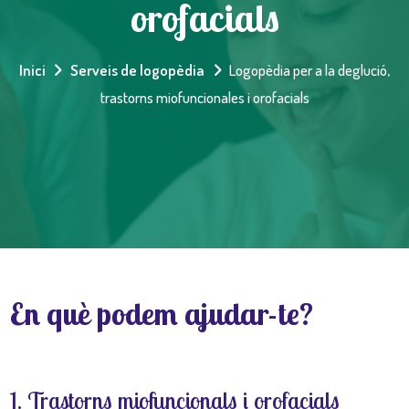
orofacials
Inici
Serveis de logopèdia
Logopèdia per a la deglució,
trastorns miofuncionales i orofacials
En què podem ajudar-te?
1. Trastorns miofuncionals i orofacials