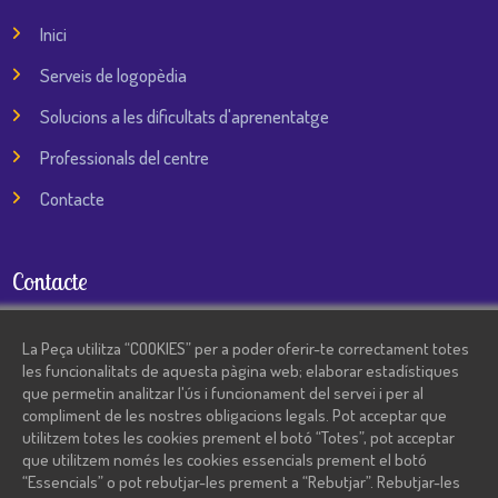
Inici
Serveis de logopèdia
Solucions a les dificultats d'aprenentatge
Professionals del centre
Contacte
Contacte
935 744 606
/
692 611 291
La Peça utilitza “COOKIES” per a poder oferir-te correctament totes
les funcionalitats de aquesta pàgina web; elaborar estadístiques
angels@lapeca.net
que permetin analitzar l'ús i funcionament del servei i per al
compliment de les nostres obligacions legals. Pot acceptar que
utilitzem totes les cookies prement el botó “Totes”, pot acceptar
Frederic Soler 12 – 08130 – Santa Perpètua de la Mogoda
que utilitzem només les cookies essencials prement el botó
“Essencials” o pot rebutjar-les prement a “Rebutjar”. Rebutjar-les