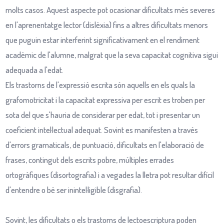
molts casos. Aquest aspecte pot ocasionar dificultats més severes
en l'aprenentatge lector (dislèxia) fins a altres dificultats menors
que puguin estar interferint significativament en el rendiment
acadèmic de l'alumne, malgrat que la seva capacitat cognitiva sigui
adequada a l'edat.
Els trastorns de l'expressió escrita són aquells en els quals la
grafomotricitat i la capacitat expressiva per escrit es troben per
sota del que s'hauria de considerar per edat, tot i presentar un
coeficient intel·lectual adequat. Sovint es manifesten a través
d'errors gramaticals, de puntuació, dificultats en l'elaboració de
frases, contingut dels escrits pobre, múltiples errades
ortogràfiques (disortografia) i a vegades la lletra pot resultar difícil
d'entendre o bé ser inintel·ligible (disgrafia).
Sovint, les dificultats o els trastorns de lectoescriptura poden